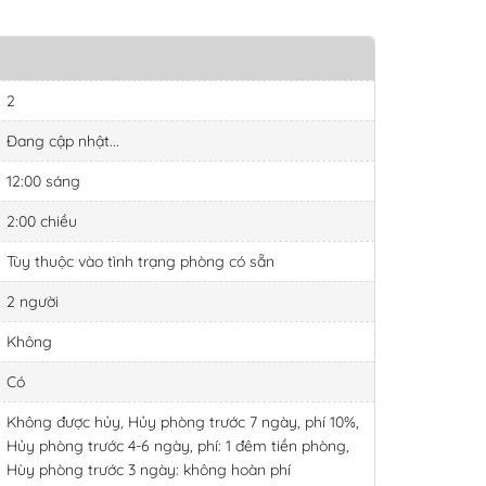
5
26
27
28
29
30
TODAY
CLEAR
1
2
3
4
5
6
2
CLOSE
Đang cập nhật...
TODAY
CLEAR
12:00 sáng
2:00 chiều
CLOSE
Tùy thuộc vào tình trạng phòng có sẵn
2 người
Không
Có
Không được hủy, Hủy phòng trước 7 ngày, phí 10%,
Hủy phòng trước 4-6 ngày, phí: 1 đêm tiền phòng,
Hùy phòng trước 3 ngày: không hoàn phí