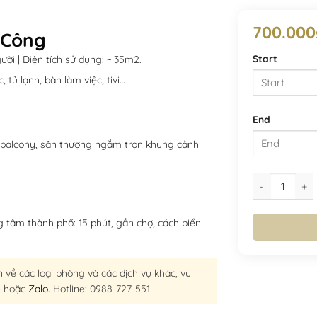
700.000
 Công
Start
ười | Diện tích sử dụng: ~ 35m2.
 tủ lạnh, bàn làm việc, tivi…
End
n, balcony, sân thượng ngắm trọn khung cảnh
MON
Deluxe 1 Giườ
27
3
MON
ng tâm thành phố: 15 phút, gần chợ, cách biển
10
27
17
3
 về các loại phòng và các dịch vụ khác, vui
24
2
10
e
hoặc
Zalo
. Hotline: 0988-727-551
31
17