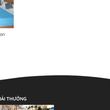
Ban
IẢI THƯỞNG