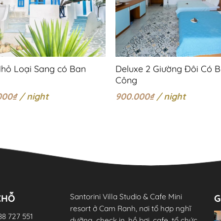
Nhỏ Loại Sang có Ban
Deluxe 2 Giường Đôi Có 
Công
000
₫
/ night
900.000
₫
/ night
Santorini Villa Studio & Cafe Mini
CHỖ
G
resort ở Cam Ranh, nơi tổ hợp nghĩ
88 727 551
dưỡng, check in, hồ bơi, cafe, tổ chức