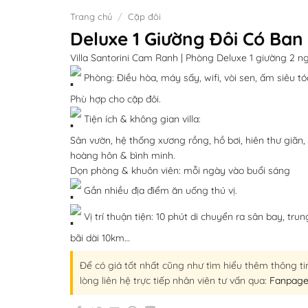
Trang chủ
/
Cặp đôi
Deluxe 1 Giường Đôi Có Ban
Villa Santorini Cam Ranh | Phòng Deluxe 1 giường 2 ng
Phòng: Điều hòa, máy sấy, wifi, vòi sen, ấm siêu tóc,
Phù hợp cho cặp đôi.
Tiện ích & không gian villa:
Sân vườn, hệ thống xương rồng, hồ bơi, hiên thư giã
hoàng hôn & bình minh.
Dọn phòng & khuôn viên: mỗi ngày vào buổi sáng
Gần nhiều địa điểm ăn uống thú vị.
Vị trí thuận tiện: 10 phút di chuyển ra sân bay, tru
bãi dài 10km…
Để có giá tốt nhất cũng như tìm hiểu thêm thông tin
lòng liên hệ trực tiếp nhân viên tư vấn qua:
Fanpag