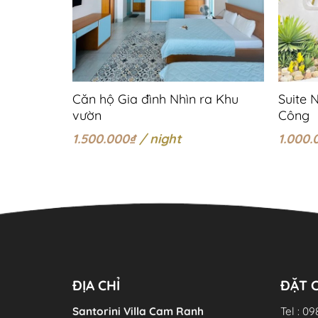
Căn hộ Gia đình Nhìn ra Khu
Suite 
vườn
Công
1.500.000
₫
/ night
1.000.
ĐỊA CHỈ
ĐẶT 
Santorini Villa Cam Ranh
Tel : 09