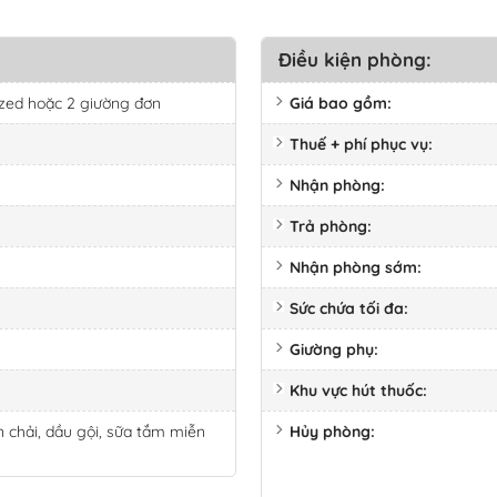
24
2
Điều kiện phòng:
31
ized hoặc 2 giường đơn
Giá bao gồm:
Thuế + phí phục vụ:
Nhận phòng:
Trả phòng:
Nhận phòng sớm:
Sức chứa tối đa:
Giường phụ:
Khu vực hút thuốc:
 chải, dầu gội, sữa tắm miễn
Hủy phòng: