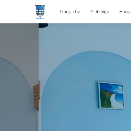
Bỏ
qua
Trang chủ
Giới thiệu
Hạng
nội
dung